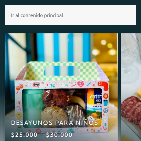
MENÚ
Ir al contenido principal
DESAYUNOS PARA NIÑOS
RANGO
$
25.000
–
$
30.000