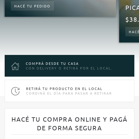
DE
HACÉ TU PEDIDO
PIC
PRECIOS:
DESDE
$
38
$25.000
HAC
HASTA
$30.000
COMPRÁ DESDE TU CASA
CON DELIVERY O RETIRÁ POR EL LOCAL.
RETIRÁ TU PRODUCTO EN EL LOCAL
CORDINÁ EL DÍA PARA PASAR A RETIRAR
HACÉ TU COMPRA ONLINE Y PAGÁ
DE FORMA SEGURA